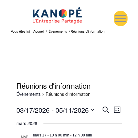
Vous êtes ici :
Accueil
/
Évènements
/
Réunions d'information
Réunions d'information
Évènements
Réunions d'information
Recherc
Navigat
03/17/2026
 - 
05/11/2026
Recherche
Liste
de
et
Sélectionnez
mars 2026
vues
une
navigatio
date.
Évènem
de
mars 17 - 10 h 00 min
-
12 h 00 min
MAR