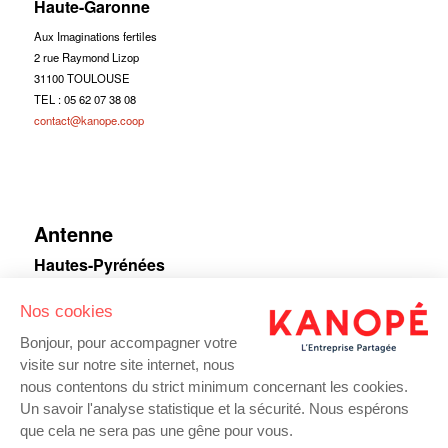
Haute-Garonne
Aux Imaginations fertiles
2 rue Raymond Lizop
31100 TOULOUSE
TEL : 05 62 07 38 08
contact@kanope.coop
Antenne
Hautes-Pyrénées
2 boulevard Garigliano
Nos cookies
65000 Tarbes
TEL : 05 62 07 38 08
Bonjour, pour accompagner votre
contact@kanope.coop
visite sur notre site internet, nous
nous contentons du strict minimum concernant les cookies.
Un savoir l'analyse statistique et la sécurité. Nous espérons
que cela ne sera pas une gêne pour vous.