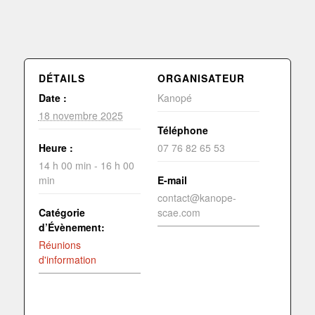
DÉTAILS
ORGANISATEUR
Date :
Kanopé
18 novembre 2025
Téléphone
Heure :
07 76 82 65 53
14 h 00 min - 16 h 00
min
E-mail
contact@kanope-
Catégorie
scae.com
d’Évènement:
Réunions
d'information