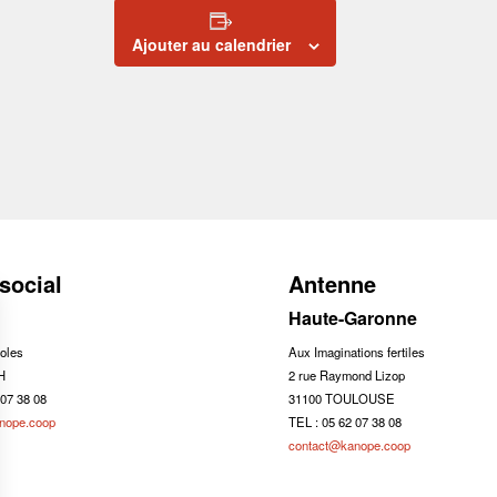
Ajouter au calendrier
social
Antenne
Haute-Garonne
oles
Aux Imaginations fertiles
H
2 rue Raymond Lizop
 07 38 08
31100 TOULOUSE
nope.coop
TEL : 05 62 07 38 08
contact@kanope.coop