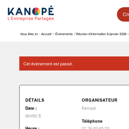
Cr
Vous êtes ici :
Accueil
/
Évènements
/
Réunion d’information 8 janvier 2026 
Cet évènement est passé.
DÉTAILS
ORGANISATEUR
Date :
Kanopé
janvier 8
Téléphone
Heure :
07 76 82 65 53