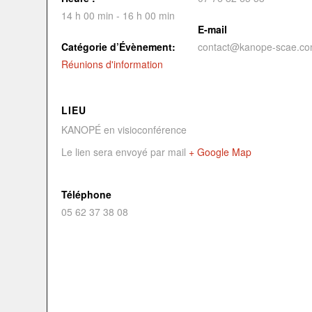
14 h 00 min - 16 h 00 min
E-mail
Catégorie d’Évènement:
contact@kanope-scae.c
Réunions d'information
LIEU
KANOPÉ en visioconférence
Le lien sera envoyé par mail
+ Google Map
Téléphone
05 62 37 38 08