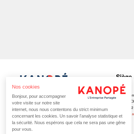
Siège 
Gers
Nos cookies
RCS Auch 429 228 018
68 rue Dess
Bonjour, pour accompagner
SCOP SA à capital variable
32000 AUC
votre visite sur notre site
Siret n° 429 228 018 00066
TEL : 05 62
internet, nous nous contentons du strict minimum
APE 7112B - TVA Intra-communautaire
contact@ka
concernant les cookies. Un savoir l'analyse statistique et
FR45429228018
la sécurité. Nous espérons que cela ne sera pas une gêne
pour vous.