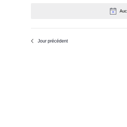
Évènements
une
clé.
date.
Auc
Jour précédent