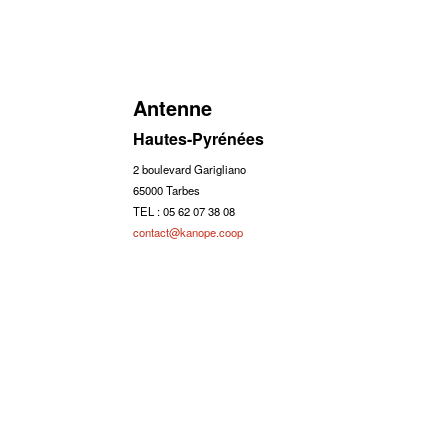
Antenne
Hautes-Pyrénées
2 boulevard Garigliano
65000 Tarbes
TEL : 05 62 07 38 08
contact@kanope.coop