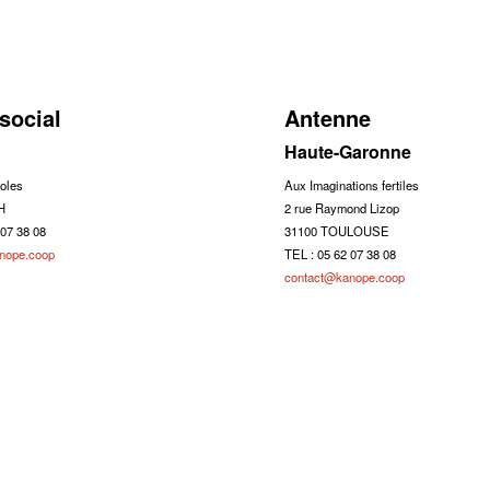
social
Antenne
Haute-Garonne
oles
Aux Imaginations fertiles
H
2 rue Raymond Lizop
 07 38 08
31100 TOULOUSE
nope.coop
TEL : 05 62 07 38 08
contact@kanope.coop