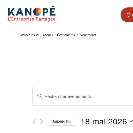
Cr
Vous êtes ici :
Accueil
/
Évènements
/
Évènements
Recherche
Saisir
et
mot-
navigation
clé.
Rechercher
de
18 mai 2026
Évènements
Aujourd’hui
vues
par
Sélectionnez
mot-