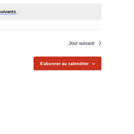
suivants
.
Jour suivant
S’abonner au calendrier